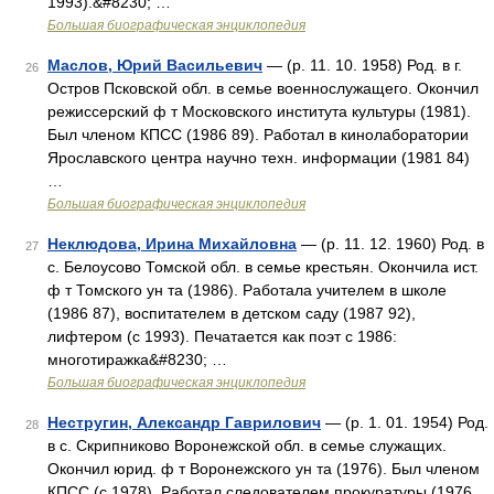
1993).&#8230; …
Большая биографическая энциклопедия
Маслов, Юрий Васильевич
— (р. 11. 10. 1958) Род. в г.
26
Остров Псковской обл. в семье военнослужащего. Окончил
режиссерский ф т Московского института культуры (1981).
Был членом КПСС (1986 89). Работал в кинолаборатории
Ярославского центра научно техн. информации (1981 84)
…
Большая биографическая энциклопедия
Неклюдова, Ирина Михайловна
— (р. 11. 12. 1960) Род. в
27
с. Белоусово Томской обл. в семье крестьян. Окончила ист.
ф т Томского ун та (1986). Работала учителем в школе
(1986 87), воспитателем в детском саду (1987 92),
лифтером (с 1993). Печатается как поэт с 1986:
многотиражка&#8230; …
Большая биографическая энциклопедия
Нестругин, Александр Гаврилович
— (р. 1. 01. 1954) Род.
28
в с. Скрипниково Воронежской обл. в семье служащих.
Окончил юрид. ф т Воронежского ун та (1976). Был членом
КПСС (с 1978). Работал следователем прокуратуры (1976