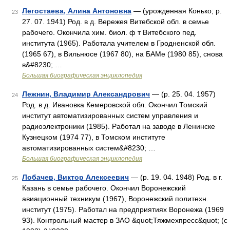
Легостаева, Алина Антоновна
— (урожденная Конько; р.
23
27. 07. 1941) Род. в д. Вережея Витебской обл. в семье
рабочего. Окончила хим. биол. ф т Витебского пед.
института (1965). Работала учителем в Гродненской обл.
(1965 67), в Вильнюсе (1967 80), на БАМе (1980 85), снова
в&#8230; …
Большая биографическая энциклопедия
Лежнин, Владимир Александрович
— (р. 25. 04. 1957)
24
Род. в д. Ивановка Кемеровской обл. Окончил Томский
институт автоматизированных систем управления и
радиоэлектроники (1985). Работал на заводе в Ленинске
Кузнецком (1974 77), в Томском институте
автоматизированных систем&#8230; …
Большая биографическая энциклопедия
Лобачев, Виктор Алексеевич
— (р. 19. 04. 1948) Род. в г.
25
Казань в семье рабочего. Окончил Воронежский
авиационный техникум (1967), Воронежский политехн.
институт (1975). Работал на предприятиях Воронежа (1969
93). Контрольный мастер в ЗАО &quot;Тяжмехпресс&quot; (с