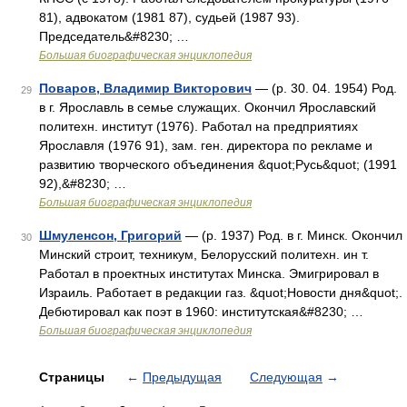
81), адвокатом (1981 87), судьей (1987 93).
Председатель&#8230; …
Большая биографическая энциклопедия
Поваров, Владимир Викторович
— (р. 30. 04. 1954) Род.
29
в г. Ярославль в семье служащих. Окончил Ярославский
политехн. институт (1976). Работал на предприятиях
Ярославля (1976 91), зам. ген. директора по рекламе и
развитию творческого объединения &quot;Русь&quot; (1991
92),&#8230; …
Большая биографическая энциклопедия
Шмуленсон, Григорий
— (р. 1937) Род. в г. Минск. Окончил
30
Минский строит, техникум, Белорусский политехн. ин т.
Работал в проектных институтах Минска. Эмигрировал в
Израиль. Работает в редакции газ. &quot;Новости дня&quot;.
Дебютировал как поэт в 1960: институтская&#8230; …
Большая биографическая энциклопедия
Страницы
←
Предыдущая
Следующая
→